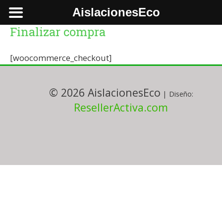
Ir
AislacionesEco
al
Finalizar compra
contenido
[woocommerce_checkout]
© 2026 AislacionesEco
| Diseño:
ResellerActiva.com